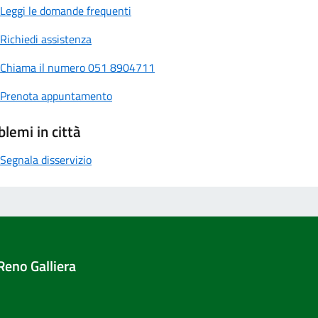
Leggi le domande frequenti
Richiedi assistenza
Chiama il numero 051 8904711
Prenota appuntamento
blemi in città
Segnala disservizio
Reno Galliera